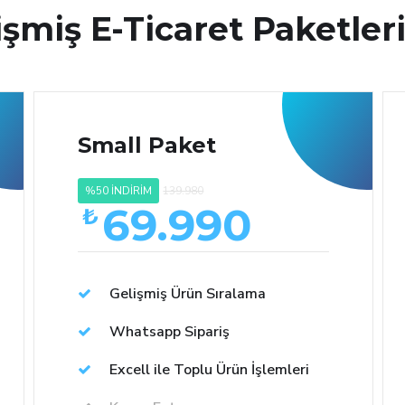
işmiş E-Ticaret Paketler
Small Paket
%50 İNDİRİM
139.980
69.990
₺
Gelişmiş Ürün Sıralama
Whatsapp Sipariş
Excell ile Toplu Ürün İşlemleri