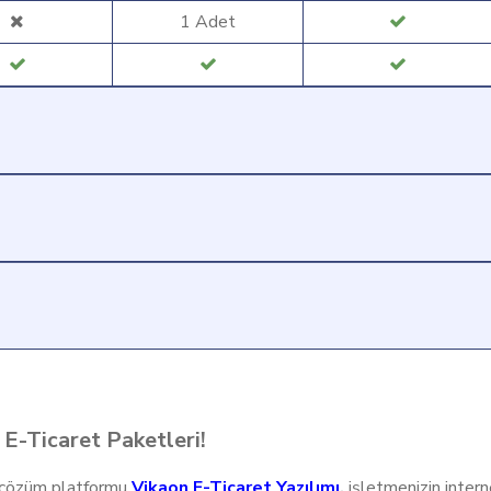
1 Adet
l E-Ticaret Paketleri!
et çözüm platformu
Vikaon E-Ticaret Yazılımı
,
işletmenizin intern