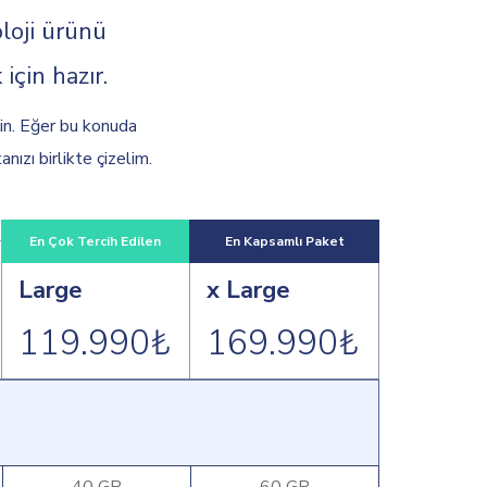
oloji ürünü
için hazır.
in. Eğer bu konuda
tanızı birlikte çizelim.
En Çok Tercih Edilen
En Kapsamlı Paket
Large
x Large
119.990₺
169.990₺
40 GB
60 GB