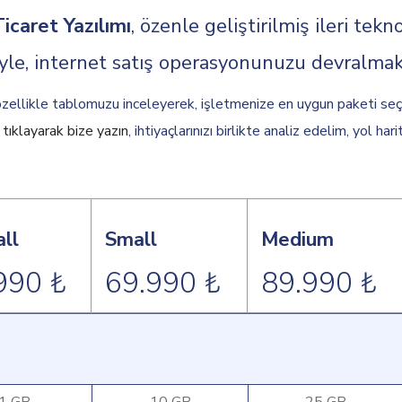
icaret Yazılımı
, özenle geliştirilmiş ileri tekn
iyle, internet satış operasyonunuzu devralmak 
özellikle tablomuzu inceleyerek, işletmenize en uygun paketi seç
tıklayarak bize yazın
, ihtiyaçlarınızı birlikte analiz edelim, yol hari
ll
Small
Medium
990 ₺
69.990 ₺
89.990 ₺
1 GB
10 GB
25 GB