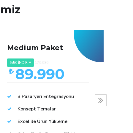
imiz
Medium Paket
La
%50 İNDİRİM
179.980
%50 
89.990
₺
₺
3 Pazaryeri Entegrasyonu
Konsept Temalar
Excel ile Ürün Yükleme