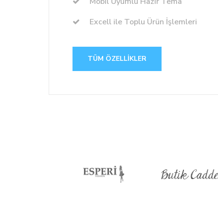
azı
Mobil Uyumlu Hazır Tema
Excell ile Toplu Ürün İşlemleri
TÜM ÖZELLIKLER