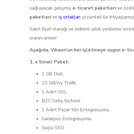
sağlayacak gelişmiş
e-ticaret paketleri
ve özell
paketleri
ve
iş ortakları
çözümleri ile ihtiyaçlarını
Sabit fiyat olanağı ve indirimli yıllık yenileme ücr
oranını artırın!
Aşağıda, Vikaon'un her işletmeye uygun e-ticar
1. x Small Paket:
1 GB Disk,
25 GB/Ay Trafik,
1 Adet SSL,
B2C Satış Sistemi,
1 Adet Pazar Yeri Entegrasyonu,
Sanalpos Entegrasyonu,
Güçlü SEO,