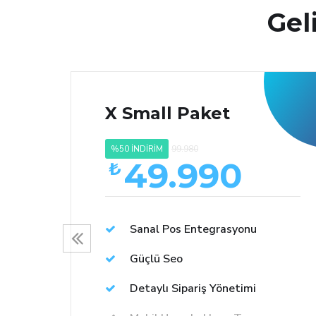
Gel
X Small Paket
%50 İNDİRİM
99.980
49.990
₺
Sanal Pos Entegrasyonu
Güçlü Seo
Detaylı Sipariş Yönetimi