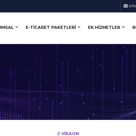
inf
UMSAL
E-TİCARET PAKETLERİ
EK HİZMETLER
R
// VIKAON