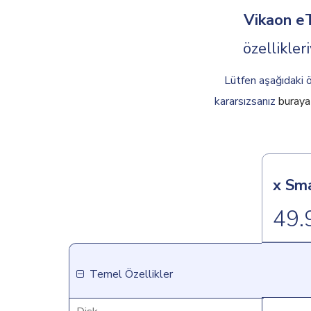
Vikaon eT
özellikler
Lütfen aşağıdaki 
kararsızsanız
buraya 
x Sma
49.
Temel Özellikler