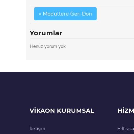
« Modüllere Geri Dön
Yorumlar
Henüz yorum yok
VİKAON KURUMSAL
HİZM
İletişim
E-İhraca