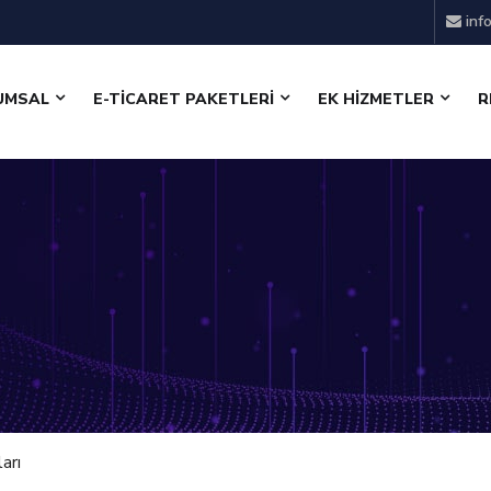
inf
UMSAL
E-TİCARET PAKETLERİ
EK HİZMETLER
R
arı