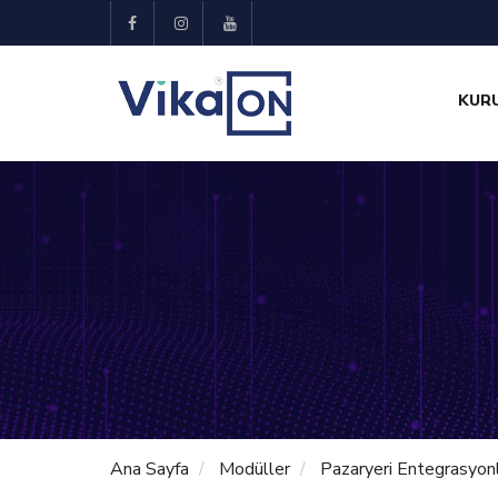
KUR
Ana Sayfa
Modüller
Pazaryeri Entegrasyonl